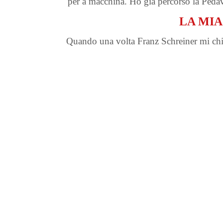
per a macchina. Ho già percorso la Peda
LA MIA
Quando una volta Franz Schreiner mi chies