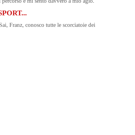
 percorso e mi sento davvero a mio agio.
PORT...
i, Franz, conosco tutte le scorciatoie dei