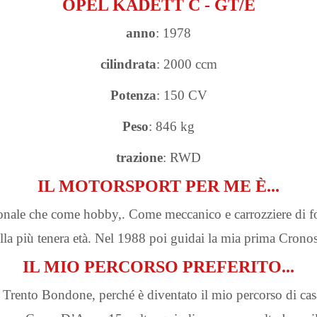
OPEL KADETT C - GT/E
anno
: 1978
cilindrata
: 2000 ccm
Potenza
: 150 CV
Peso
: 846 kg
trazione
: RWD
IL MOTORSPORT PER ME È...
ssionale che come hobby,. Come meccanico e carrozziere di 
alla più tenera età. Nel 1988 poi guidai la mia prima Cronos
IL MIO PERCORSO PREFERITO...
nto Bondone, perché è diventato il mio percorso di casa 