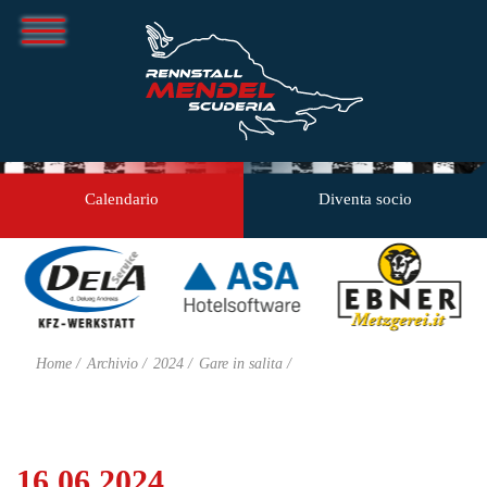
Calendario
Diventa socio
Home
Archivio
2024
Gare in salita
16.06.2024