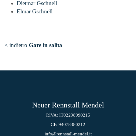
Dietmar Gschnell
Elmar Gschnell
< indietro
Gare in salita
Neuer Rennstall Mendel
P.IVA: IT02298990215
CF: 94078380212
info@rennstall-mendel.it