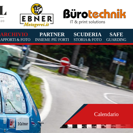
ARCHIVIO
PARTNER
SCUDERIA
SAFE
APPORTI & FOTO
INSIEME PIÙ FORTI
STORIA & FOTO
GUARDING
Calendario