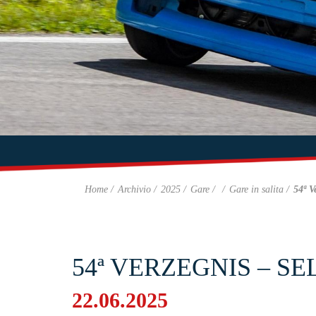
Home
Archivio
2025
Gare
Gare in salita
54ª V
54ª VERZEGNIS – S
22.06.2025