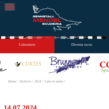
Calendario
Diventa socio
Home
Archivio
2024
Gare in salita
14.07.2024